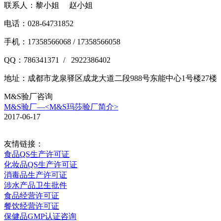
联系人：黎小姐 赵小姐
电话：028-64731852
手机：17358566068 / 17358566058
QQ：786341371 / 2922386402
地址：
成都市龙泉驿区成龙大道二段988号东能中心1号楼27楼
M&S验厂咨询
M&S验厂—<M&S玛莎验厂简介>
2017-06-17
友情链接：
食品QS生产许可证
化妆品QS生产许可证
消毒品生产许可证
涉水产品卫生批件
食品经营许可证
餐饮经营许可证
保健品GMP认证咨询