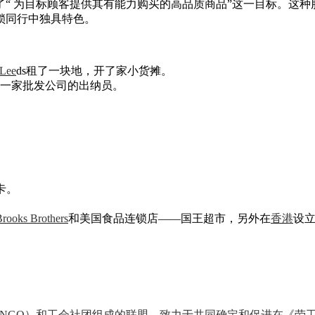
“ 为目标顾客提供其有能力购买的高品质商品”这一目标。这
锁同行中独具特色。
Lee
ds租了一块地，开了家小货摊。
ncer是一家批发公司的出纳员。
。
用卡。
rooks Brothers
和美国食品连锁店——国王超市，另外在
香港
设
（NGO）和工会社团组成的联盟，致力于共同确定和促进在《劳