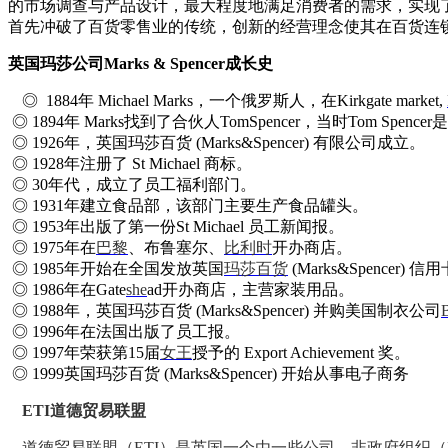
的市场调查与产品设计，最大程度地满足消费者的需求，实现了
首先冲破了百货零售业的传统，创新的经营理念使其在百货连
英国玛莎公司Marks & Spencer成长史
◎ 1884
年 Michael Marks，一个俄罗斯人，在Kirkgate market,
◎ 1894年 Marks找到了合伙人TomSpencer，当时Tom Spe
◎ 1926年，英国玛莎百货 (Marks&Spencer) 有限公司成立
◎ 1928年注册了 St Michael 商标。
◎ 30年代，成立了员工福利部门。
◎ 1931年建立食品部，该部门主要生产食品罐头。
◎ 1953年出版了第一份St Michael 员工新闻报。
◎ 1975年在
巴黎
、布鲁塞尔、
比利时
开办商店。
◎ 1985年开始在全国发放英国
玛莎百货
(Marks&Spencer) 信
◎ 1986年在Gate
she
ad开办商店，主营家装用品。
◎ 1988年，英国玛莎百货 (Marks&Spencer) 并购美国制衣公司
B
◎ 1996年在法国出版了员工报。
◎ 1997年荣获第15届
女王
授予的 Export Achievement 奖。
◎ 1999英国玛莎百货 (Marks&Spencer) 开始从事电子商务
ETI
道德贸易联盟
道德贸易联盟（ETI）是英国一个由一些公司、非政府组织