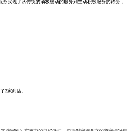
种服务实现了从传统的消极被动的服务到主动积极服务的转变，
立了2家商店。
工实践守则》实施中的良好做法，包括对守则条文的遵守情况进