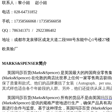
联系人：黎小姐 赵小姐
电话：028-64731852
手机：17358566068 / 17358566058
QQ：786341371 / 2922386402
地址：
成都市龙泉驿区成龙大道二段988号东能中心1号楼27楼
欧美验厂
MARKS&SPENSER
简介
英国玛莎百货(Marks&Spencer) 是英国最大的跨
(Marks&Spencer) 在伦敦的商店比世界上任何一家零售商店获
保了质量和款式。他们的品牌囊括了女装（Autograph、per una、LIM
其式样也适合各个年龄段的人群。另外，他们还提供从床上用
英国玛莎百货(Marks&Spencer) 所有的货品不是由英国
玛莎
(Marks&Spencer) 提供的规格严密地进行生产，确保产品
面进行合作与监督。基于这种理念，英国玛莎百货 (Marks&Spe