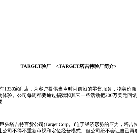
TARGET验厂—<TARGET塔吉特验厂简介>
330家商店，为客户提供当今时尚前沿的零售服务，物美价廉。不管是在
验。公司每周都要通过捐赠和其它一些活动把200万美元回馈给当地
要。
头塔吉特百货公司(Target Corp。)迫于经济形势的压力
让公司不得不重新审视和定位经营模式。但公司绝不会让自己再