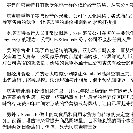
零售商塔吉特具有像沃尔玛一样的低价经营策略。尽管公司
塔吉特重塑了零售经营的形象。公司平民化风格，各式商品
等零售商的竞争，让塔吉特的廉价和别致的形象打折扣。
令塔吉特高管人员非常愤慨是，业内盛传公司在模仿主要竞争对手
pay less')"的理念。公司CEOSteinhafel称，公司不
美国零售业出现了角色逆转的现象。沃尔玛长期以来一直从
安全渡过大萧条，公司似乎在向低端市场转移。业界评论人士
对公司高管的挑战是，价格的竞争不至于让公司丧失对经营的
但经济衰退，消费者大幅减少购物让Steinhafel感到
出售店铺，缩减规模。沃尔玛确与此相反，似乎预先知晓这一
塔吉特此前不断接到坏消息，开业1年以上店铺的销售跌幅达
格更高的零售店，尽管一些商品事实上与后者的差异仅区区几美分
味终结花费20年时间才形成的经营模式与风格，让自己看起来
另外，Steinhafel做出的朝食品和日用杂货方向转移
务。然而，塔吉特急需提升商品周转量。它不能忽视的两个事
光顾两次日杂店铺，但每月只光顾塔吉特三次。