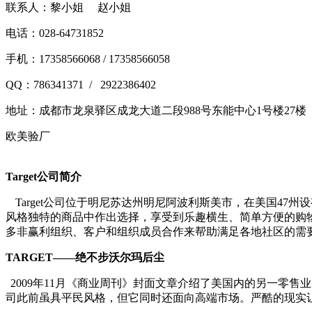
联系人：黎小姐 赵小姐
电话：028-64731852
手机：17358566068 / 17358566058
QQ：786341371 / 2922386402
地址：
成都市龙泉驿区成龙大道二段988号东能中心1号楼27楼
欧美验厂
Target
公司简介
Target
公司位于明尼苏达州明尼阿波利斯美市，在美国47州设有1
风格独特的商品中作出选择，享受到乐趣横生、简单方便的购物体
多非赢利组织、客户和组织成员合作来帮助满足各地社区的需
TARGET——
绝不步沃尔玛后尘
2009
年11月《商业周刊》封面文章介绍了美国内的另一零售业巨
司此前虽具平民风格，但它同时还面向高端市场。严酷的现实