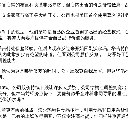
零售店铺的布置和装潢非比寻常，但店内出售的确是价格低廉，
让众多家庭节省了极大的开支。公司也是美国首个使用著名设计
的说法。他们坚称是自己的企业首创了杰出的经营模式。公司至今未放
会步任何人后尘，将努力向客户提供符合自己品牌价值的服务。
塔吉特处借鉴经验。但后者现在反过来开始围剿沃尔玛。塔吉特
认为此举多少有绝望的味道。但看到公司股价反弹，上财季好于
调整能力。
空前压力。他认为这是唤醒做梦的呼叫，公司应深刻自我反省。但这
切。
10%。公司股价持续下跌让许多人质疑，公司结构性调整究竟
。但在当前经济形势下，更廉价似乎意味着非同寻常的理性。令St
更像沃尔玛？
的决定意味着更严峻的挑战。沃尔玛销售食品多年，利用食品和日用
实是，已有的上班族母亲客户不仅专注高档货，也同样注重普通