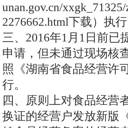
unan.gov.cn/xxgk_71325/
2276662.html
下载）执行
三、
2016
年
1
月
1
日前
已
申请
，
但未通过现场核
照《湖南省食品经营许
行
。
四、原则上对食品经营
换证的经营户发放新版